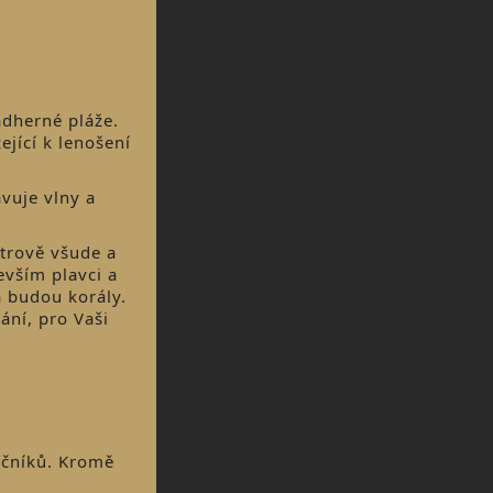
ádherné pláže.
jící k lenošení
vuje vlny a
strově všude a
evším plavci a
a budou korály.
ání, pro Vaši
ličníků. Kromě