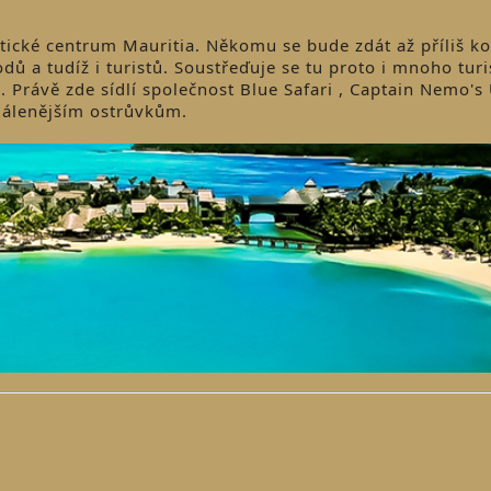
stické centrum Mauritia. Někomu se bude zdát až příliš k
dů a tudíž i turistů. Soustřeďuje se tu proto i mnoho turi
í. Právě zde sídlí společnost Blue Safari , Captain Nemo'
zdálenějším ostrůvkům.