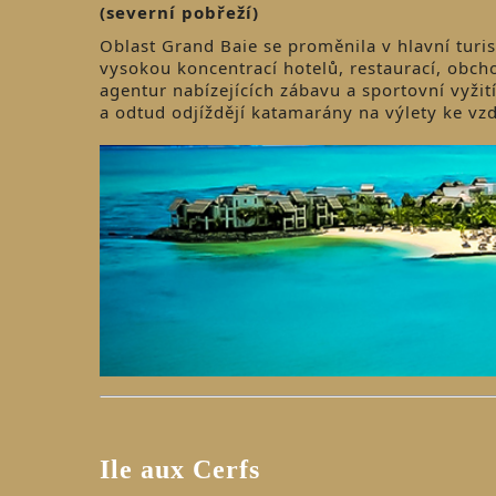
(severní pobřeží)
Oblast Grand Baie se proměnila v hlavní turi
vysokou koncentrací hotelů, restaurací, obcho
agentur nabízejících zábavu a sportovní vyžit
a odtud odjíždějí katamarány na výlety ke v
Ile aux Cerfs