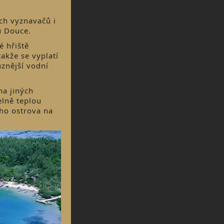
ých vyznavačů i
u Douce.
é hřiště
akže se vyplatí
ůznější vodní
na jiných
elně teplou
oho ostrova na