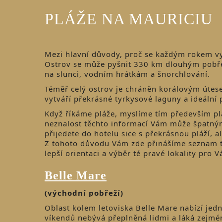
PLÁŽE NA MAURICIU
Mezi hlavní důvody, proč se každým rokem vyd
Ostrov se může pyšnit 330 km dlouhým pobřeží
na slunci, vodním hrátkám a šnorchlování.
Téměř celý ostrov je chráněn korálovým útese
vytváří překrásné tyrkysové laguny a ideální
Když říkáme pláže, myslíme tím především plá
neznalost těchto informací Vám může špatným
přijedete do hotelu sice s překrásnou pláží,
Z tohoto důvodu Vám zde přinášíme seznam těc
lepší orientaci a výběr té pravé lokality pro V
Belle Mare
(východní pobřeží)
Oblast kolem letoviska Belle Mare nabízí jedn
víkendů nebývá přeplněná lidmi a láká zejm