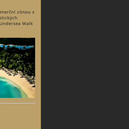
omerční zónou s
stických
s Undersea Walk