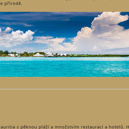
e přírodě.
Mauritia s pěknou pláží a množstvím restaurací a hotelů. 