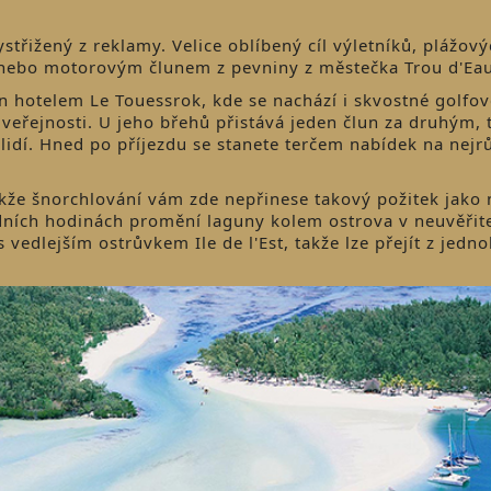
střižený z reklamy. Velice oblíbený cíl výletníků, plážov
í nebo motorovým člunem z pevniny z městečka Trou d'Ea
 hotelem Le Touessrok, kde se nachází i skvostné golfov
 veřejnosti. U jeho břehů přistává jeden člun za druhým, t
ik lidí. Hned po příjezdu se stanete terčem nabídek na nejr
akže šnorchlování vám zde nepřinese takový požitek jako 
edních hodinách promění laguny kolem ostrova v neuvěřit
 vedlejším ostrůvkem Ile de l'Est, takže lze přejít z jedn