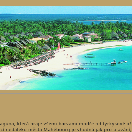
 laguna, která hraje všemi barvami modře od tyrkysové až
ící nedaleko města Mahébourg je vhodná jak pro plavání,