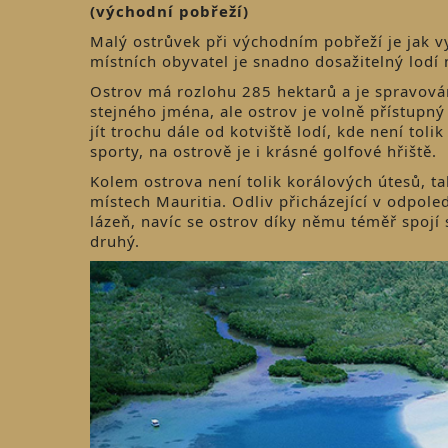
(východní pobřeží)
Malý ostrůvek při východním pobřeží je jak vy
místních obyvatel je snadno dosažitelný lod
Ostrov má rozlohu 285 hektarů a je spravován
stejného jména, ale ostrov je volně přístupný
jít trochu dále od kotviště lodí, kde není tol
sporty, na ostrově je i krásné golfové hřiště.
Kolem ostrova není tolik korálových útesů, t
místech Mauritia. Odliv přicházející v odpol
lázeň, navíc se ostrov díky němu téměř spojí s
druhý.