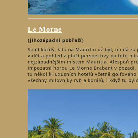
Le Morne
(jihozápadní pobřeží)
Snad každý, kdo na Mauritiu už byl, mi dá za
vidět a pohled z ptačí perspektivy na toto mí
nejzápadnějším místem Mauritia. Alespoň pro
impozatní horou Le Morne Brabant v pozadí. 
tu několik luxusních hotelů včetně golfového 
všechny milovníky ryb a korálů, i když tu by