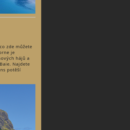
 co zde můžete
orne je
mových hájů a
Baie. Najdete
ons potěší