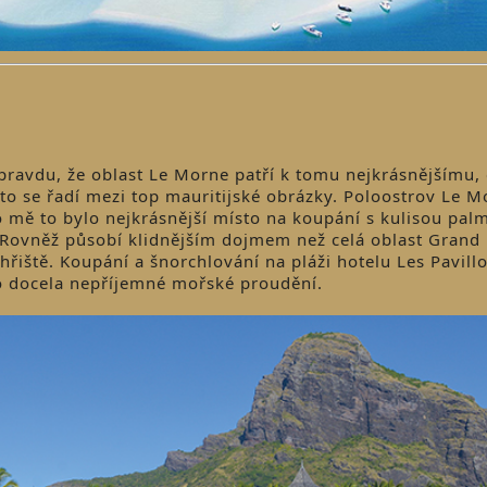
 pravdu, že oblast Le Morne patří k tomu nejkrásnějšímu,
sto se řadí mezi top mauritijské obrázky. Poloostrov Le M
 mě to bylo nejkrásnější místo na koupání s kulisou pal
Rovněž působí klidnějším dojmem než celá oblast Grand 
hřiště. Koupání a šnorchlování na pláži hotelu Les Pavill
lo docela nepříjemné mořské proudění.