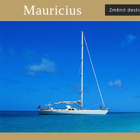
Mauricius
Změnit desti