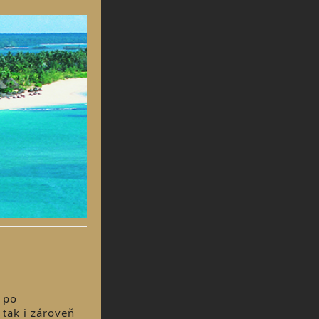
 po
 tak i zároveň