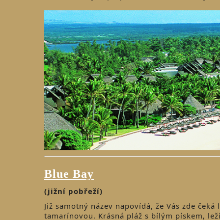
Blue Bay
(jižní pobřeží)
Již samotný název napovídá, že Vás zde čeká
tamarínovou. Krásná pláž s bílým pískem, lež