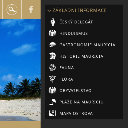
+420 602 552 624
ZÁKLADNÍ INFORMACE
info@snailtravel.cz
ČESKÝ DELEGÁT
HINDUISMUS
GASTRONOMIE MAURICIA
HISTORIE MAURICIA
FAUNA
FLÓRA
OBYVATELSTVO
PLÁŽE NA MAURICIU
MAPA OSTROVA