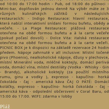
od 10:00 do 17:00 hodin - Pub, od 18:00 do půlnoci -
Mini-bar, doplňován jednou denně Na výběr máte ze 3
různých kulinářských zážitků v následujících
restauracích: - Indigo Restaurace: hlavní restaurace,
která nabízí interaktivní snídani formou bufetu, obědy a
večeře. - La Plage Restaurace: plážová restaurace
otevřena na oběd formou bufetu a à la carte večeře
(pokud počasí dovolí) - Dolce Vita: italská restaurace
otevřena na oběd formou bufetu a à la carte večeři.
PICNIC BOX je k dispozici na základě rezervace 24 hodin
předem. Nápoje zahrnuté v all inclusive: Místní točené
pivo (Phoenix), nealkoholické nápoje, džusy v plechovce,
místní Minerální voda, mléčné koktejly, domácí perlivá
voda, domácí vína, místní destiláty (Vodka - Whisky - Gin
- Brandy), alkoholické koktejly (za použítí místního
rumu, ginu a vodky ), expresso - kapučíno- horká
čokoláda - čaj - americká káva ČAJ O PÁTÉ: Domácí
koláčky, expresso - kapučíno- horká čokoláda - čaj -
americká káva - odpolední občersvení v Coral Baru, od
15:00 do 17:00. WIFI: zdarma v lobby
Pláž