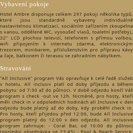
Vybavení pokoje
Hotel Ambre disponuje celkem 297 pokoji několika typů,
které jsou standardně vybaveny individuálně
nastavitelnou klimatizací, sociálním zařízením (koupelna
s vanou, oddělené WC, vysoušeč vlasů, toaletní potřeby),
​32’’ LCD plochou televizí, telefonem s přímou volbou,
wifi připojením k internetu zdarma, elektronickým
trezorem, minibarem, příslušenstvím pro přípravu kávy
a čaje, balkonem či terasou se zahradním nábytkem.
Stravování
"All Inclusive" program Vás opravňuje k celé řadě služeb
v hotelu. All inclusiv platí od doby příjezdu a během
pobytu: od 7:30 až do půlnoci. V době odjezdu končí Váš
program s check -out ve 12h. Nicméně, pro hosty, kteří
měli check in v odpoledních hodinách all Inclusive v den
odjezdu bude platný až do doby, kdy proběhl check in.
Pro hosty, kteří přijedou před 12:00, bude All Inclusive
program platný do 12:00 v den odjezdu. All inclusive
program zahrnuje: - Coral Bar, od 10:00 do půlnoci
(poslední objednávka ve 23:45) - Pool & Beach Service,