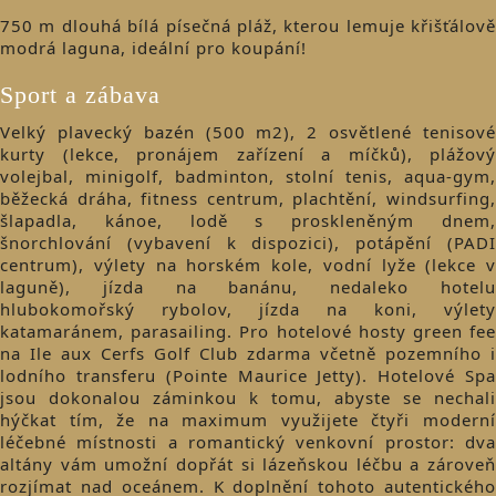
750 m dlouhá bílá písečná pláž, kterou lemuje křišťálově
modrá laguna, ideální pro koupání!
Sport a zábava
​Velký plavecký bazén (500 m2), 2 osvětlené tenisové
kurty (lekce, pronájem zařízení a míčků), plážový
volejbal, minigolf, badminton, stolní tenis, aqua-gym,
běžecká dráha, fitness centrum, plachtění, windsurfing,
šlapadla, kánoe, lodě s proskleněným dnem,
šnorchlování (vybavení k dispozici), potápění (PADI
centrum), výlety na horském kole, vodní lyže (lekce v
laguně), jízda na banánu, nedaleko hotelu
hlubokomořský rybolov, jízda na koni, výlety
katamaránem, parasailing. Pro hotelové hosty green fee
na Ile aux Cerfs Golf Club zdarma včetně pozemního i
lodního transferu (Pointe Maurice Jetty). Hotelové Spa
jsou dokonalou záminkou k tomu, abyste se nechali
hýčkat tím, že na maximum využijete čtyři moderní
léčebné místnosti a romantický venkovní prostor: dva
altány vám umožní dopřát si lázeňskou léčbu a zároveň
rozjímat nad oceánem. K doplnění tohoto autentického