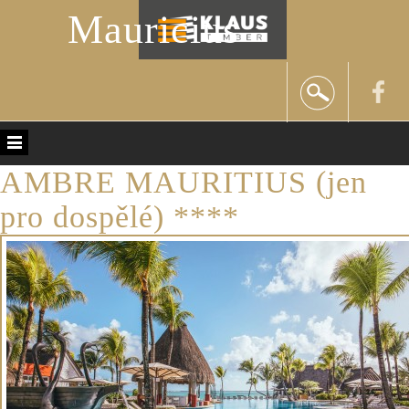
Mauricius
AMBRE MAURITIUS (jen
pro dospělé) ****