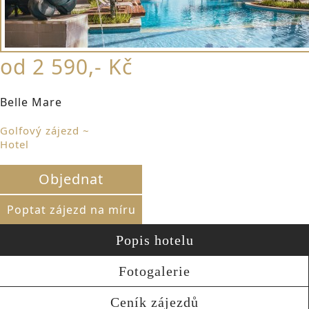
od 2 590,- Kč
Belle Mare
Golfový zájezd ~
Hotel
Objednat
Poptat zájezd na míru
Popis hotelu
Fotogalerie
Ceník zájezdů