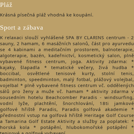
Pláž
​Krásná písečná pláž vhodná ke koupání.
Sport a zábava
K relaxaci slouží vyhlášené SPA BY CLARINS centrum - 2
sauny, 2 hamam, 6 masážních salonů, část pro ayurvedu
se 4 kabinami a meditačním prostorem, balnoterapie,
algoterapie, bazén, kadeřnictví, kosmetický salon, plně
vybavené fitness centrum, joga. Aktivity zdarma: *
kajaky, šlapadla * tematické večery, živá hudba *
boccibal, osvětlené tenisové kurty, stolní tenis,
badminton, speedminton, malý fotbal, plážový volejbal,
vojelbal * plně vybavené fitness centrum vč. oddělených
sálů pro ženy a muže vč. hamam * aktivity zdarma v
sousedním hotelu Beachcomber Paradis - windsurfing,
vodní lyže, plachtění, šnorchlování, 18ti jamkové
golfové hřiště Paradis, Paradis golfová akademie *
přednostní vstup na golfová hřiště Heritage Golf Course
a Tamarina Golf Estate Aktivity a služby za poplatek: *
horská kola * potápění, hlubokomořské potápění *
tenisové a golfové vybavení