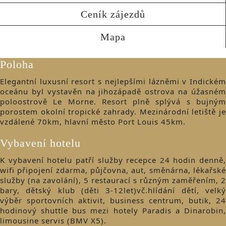
Ceník zájezdů
Mapa
Poloha
Elegantní luxusní resort s nejlepšími lázněmi v Indickém
oceánu byl vystavěn na jihozápadě ostrova na úžasném
poloostrově Le Morne. Resort plně splývá s bujným
porostem okolní tropické zahrady. Mezinárodní letiště je
vzdálené 70km, hlavní město Port Louis 45km.
Vybavení hotelu
K vybavení hotelu patří služby recepce 24 hodin denně,
wifi připojení zdarma, půjčovna, aut, směnárna, lékařské
služby (na zavolání), 5 restaurací s různým zaměřením, 2
bary, dětský klub (děti 3-12let)vč.hlídání dětí, velký
výběr sportovních aktivit, business centrum, butik, 24
hodinový shuttle bus mezi hotely Paradis a Dinarobin,
limousine servis (BMV X5).