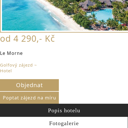
od 4 290,- Kč
Le Morne
Golfový zájezd ~
Hotel
Objednat
Poptat zájezd na míru
Popis hotelu
Fotogalerie