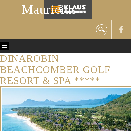
Mauricius
DINAROBIN
BEACHCOMBER GOLF
RESORT & SPA *****