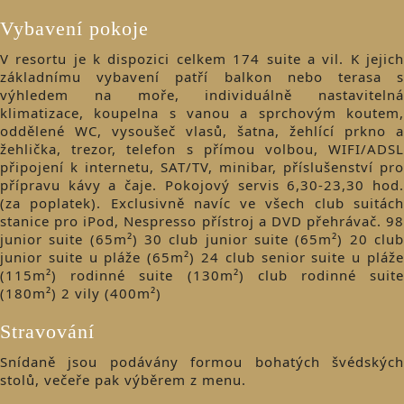
Vybavení pokoje
V resortu je k dispozici celkem 174 suite a vil. K jejich
základnímu vybavení patří balkon nebo terasa s
výhledem na moře, individuálně nastavitelná
klimatizace, koupelna s vanou a sprchovým koutem,
oddělené WC, vysoušeč vlasů, šatna, žehlící prkno a
žehlička, trezor, telefon s přímou volbou, WIFI/ADSL
připojení k internetu, SAT/TV, minibar, příslušenství pro
přípravu kávy a čaje. Pokojový servis 6,30-23,30 hod.
(za poplatek). Exclusivně navíc ve všech club suitách
stanice pro iPod, Nespresso přístroj a DVD přehrávač. 98
junior suite (65m²) 30 club junior suite (65m²) 20 club
junior suite u pláže (65m²) 24 club senior suite u pláže
(115m²) rodinné suite (130m²) club rodinné suite
(180m²) 2 vily (400m²)
Stravování
Snídaně jsou podávány formou bohatých švédských
stolů, večeře pak výběrem z menu.